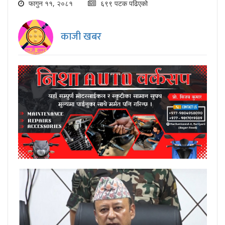
फागुन ११, २०८१
६९९ पटक पढिएको
काजी खबर