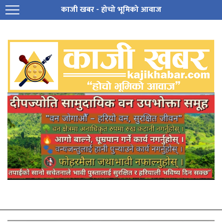
काजी खबर - होचो भूमिको आवाज