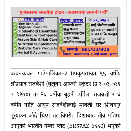
कचनकवल गाउँपालिका-३ (डाकुपरा)का ५५ वर्षीय
श्रीप्रसाद राजबंशी (बुलुवा) आफ्नो स्कुटर (प्र.१–०१–०१६
प ९२७०) मा २६ वर्षीया बुहारी उर्मिला राजबंशी र ४
वर्षीय नाति आयुष राजबंशीलाई मावली घर शिवगञ्ज
पुर्‍याउन जाँदै थिए। तर विपरीत दिशाबाट तीव्र गतिमा
आएको भारतीय नम्बर प्लेट (BR37AZ 6440) भएको