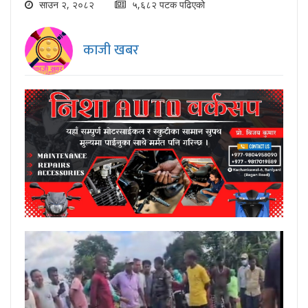
साउन २, २०८२
५,६८२ पटक पढिएको
काजी खबर