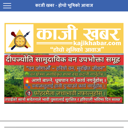
काजी खबर - होचो भूमिको आवाज