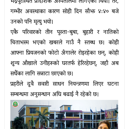
भद्रपुरस्थित प्रादेशिक अस्पतालमा लगिएको थियो। तर,
गम्भीर अवस्थाका कारण सोही दिन साँझ ४:४० बजे
उनको पनि मृत्यु भयो।
एकै परिवारको तीन पुस्ता-बुबा, बुहारी र नातिको
चिताभस्म भएको खबरले गाउँ नै स्तब्ध छ। कोही
आफ्ना प्रियजनको फोटो अँगालेर रोइरहेका छन्, कोही
शून्य आँखाले उनीहरूको घरतर्फ हेरिरहेछन्, जहाँ अब
सधैंका लागि सन्नाटा छाएको छ।
प्रहरीले दुवै सवारी साधन नियन्त्रणमा लिएर घटना
सम्बन्धमा अनुसन्धान अघि बढाई नै रहेको छ।