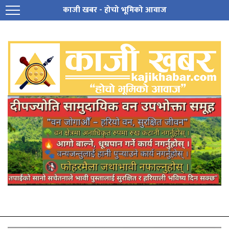
काजी खबर - होचो भूमिको आवाज